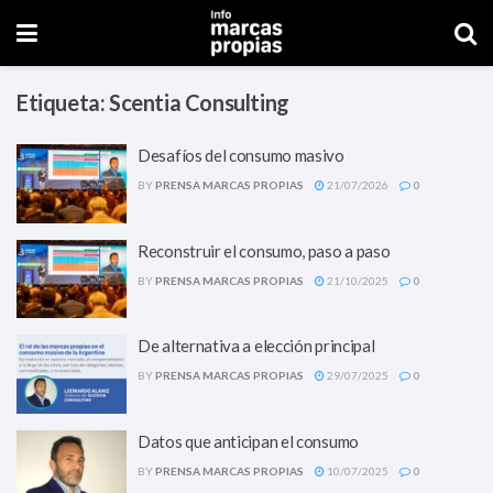
Etiqueta:
Scentia Consulting
Desafíos del consumo masivo
BY
PRENSA MARCAS PROPIAS
21/07/2026
0
Reconstruir el consumo, paso a paso
BY
PRENSA MARCAS PROPIAS
21/10/2025
0
De alternativa a elección principal
BY
PRENSA MARCAS PROPIAS
29/07/2025
0
Datos que anticipan el consumo
BY
PRENSA MARCAS PROPIAS
10/07/2025
0