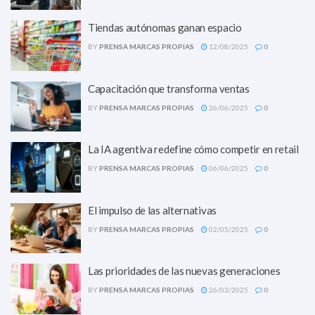
Tiendas autónomas ganan espacio
BY
PRENSA MARCAS PROPIAS
12/08/2025
0
Capacitación que transforma ventas
BY
PRENSA MARCAS PROPIAS
26/06/2025
0
La IA agentiva redefine cómo competir en retail
BY
PRENSA MARCAS PROPIAS
06/06/2025
0
El impulso de las alternativas
BY
PRENSA MARCAS PROPIAS
02/05/2025
0
Las prioridades de las nuevas generaciones
BY
PRENSA MARCAS PROPIAS
26/03/2025
0