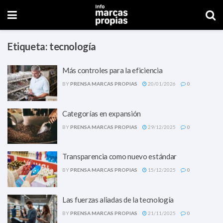
Etiqueta:
tecnología
Más controles para la eficiencia
BY
PRENSA MARCAS PROPIAS
20/01/2026
0
Categorías en expansión
BY
PRENSA MARCAS PROPIAS
29/12/2025
0
Transparencia como nuevo estándar
BY
PRENSA MARCAS PROPIAS
15/12/2025
0
Las fuerzas aliadas de la tecnología
BY
PRENSA MARCAS PROPIAS
21/11/2025
0