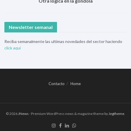
Otra lógica en la góndola
Newsletter semanal
Reciba semanalmente las ultimas novedades del sector haciendo
click aqui
Contacto
Home
© 2026
JNews
- Premium WordPress news & magazine theme by
Jegtheme
.