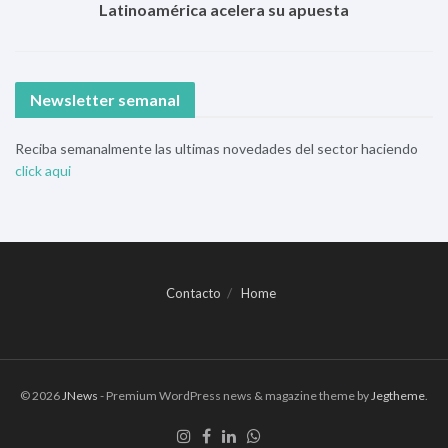
Latinoamérica acelera su apuesta
Newsletter semanal
Reciba semanalmente las ultimas novedades del sector haciendo
click aqui
Contacto
Home
© 2026
JNews
- Premium WordPress news & magazine theme by
Jegtheme
.