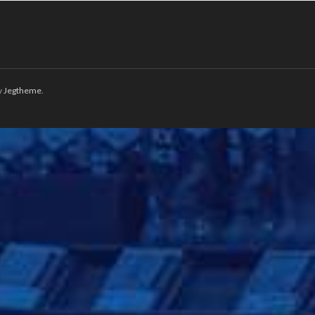
y
Jegtheme
.