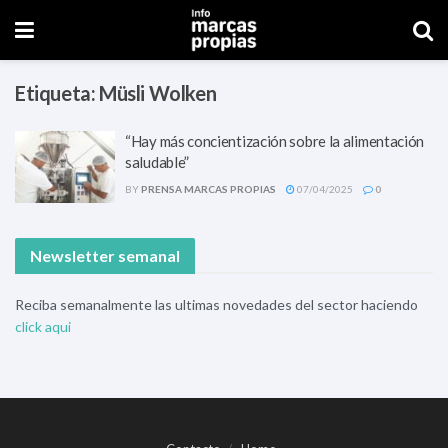
Etiqueta:
Müsli Wolken
“Hay más concientización sobre la alimentación
saludable”
BY
PRENSA MARCAS PROPIAS
07/04/2025
0
Newsletter semanal
Reciba semanalmente las ultimas novedades del sector haciendo
click aqui